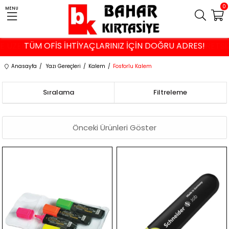
0
MENU
VE ÜZERİ ALIŞVERİŞLERDE İSTANBUL VE KOCAELİ'NE ÜCRETS
TÜM OFİS İHTİYAÇLARINIZ İÇİN DOĞRU ADRES!
Anasayfa
Yazı Gereçleri
Kalem
Fosforlu Kalem
Sıralama
Filtreleme
Önceki Ürünleri Göster